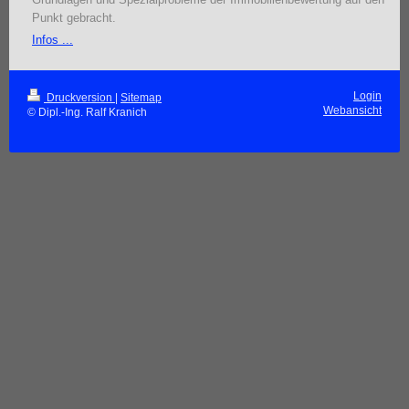
Punkt gebracht.
Infos ...
Login
Druckversion
|
Sitemap
Webansicht
© Dipl.-Ing. Ralf Kranich