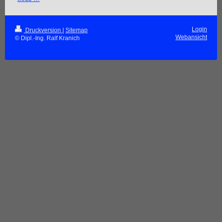
Login
Druckversion
|
Sitemap
Webansicht
© Dipl.-Ing. Ralf Kranich